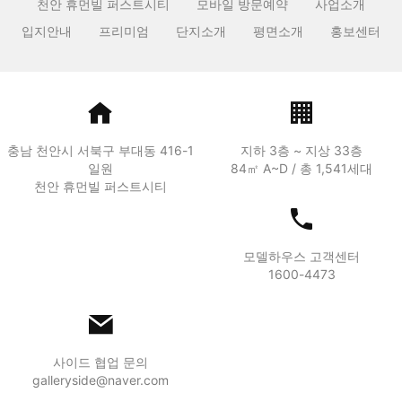
천안 휴먼빌 퍼스트시티
모바일 방문예약
사업소개
입지안내
프리미엄
단지소개
평면소개
홍보센터
충남 천안시 서북구 부대동 416-1
지하 3층 ~ 지상 33층
일원
84㎡ A~D / 총 1,541세대
천안 휴먼빌 퍼스트시티
모델하우스 고객센터
1600-4473
사이드 협업 문의
galleryside@naver.com