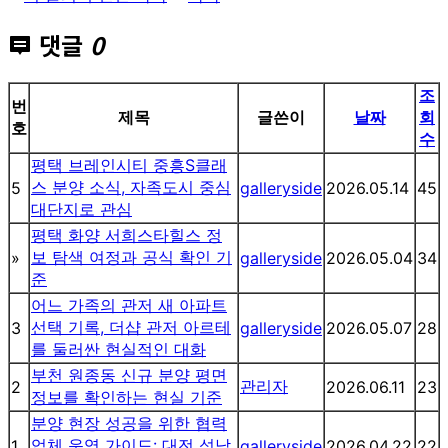
댓글
0
조
번
제목
글쓴이
날짜
회
호
수
평택 브레인시티 중흥S클래
스 분양 소식, 자족도시 중심
5
galleryside
2026.05.14
45
대단지로 관심
평택 화양 서희스타힐스 정
보 탐색 여정과 공식 확인 기
»
galleryside
2026.05.04
34
준
어느 가족의 관저 새 아파트
선택 기록, 더샵 관저 아르테
3
galleryside
2026.05.07
28
를 둘러싼 현실적인 대화
부천 원종동 신규 분양 평면
관리자
2
2026.06.11
23
정보를 확인하는 현실 기준
분양 현장 성공을 위한 협력
업체 운영 가이드: 대전 성남
1
galleryside
2026.04.22
22